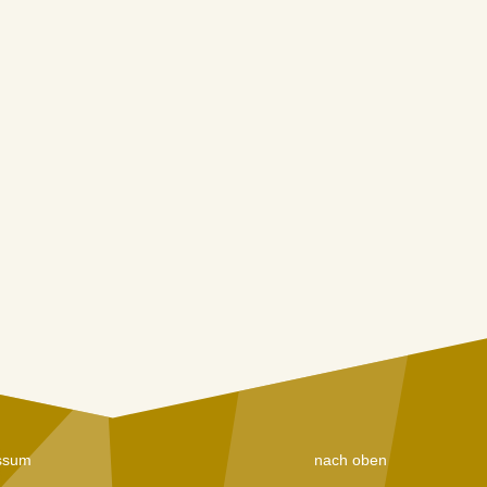
ssum
nach oben