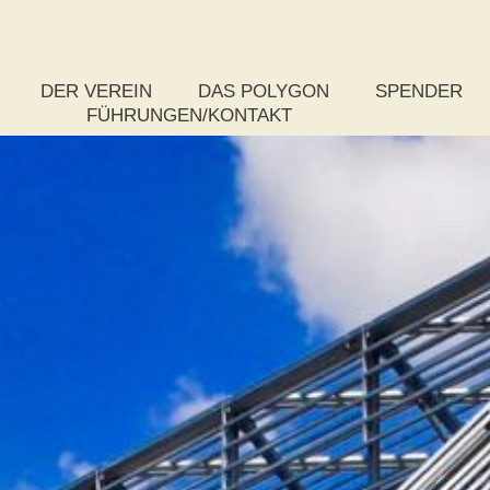
DER VEREIN
DAS POLYGON
SPENDER
FÜHRUNGEN/KONTAKT
Das Vereinsziel
Rundflug
So spenden S
Der Vorstand
Was ist ein Polygon?
Paket-Spende
Das Kuratorium
Zahlen, Daten und Fakten
Stufenspende
Die Satzung
Chronik zum Bau
Weitere Spen
Mitgliedsantrag
Auszeichnungen
Publikationen
Wettbewerb
Projektsteuerung – Rückschau