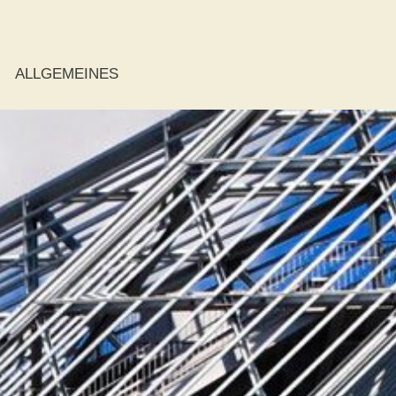
ALLGEMEINES
ie
r
r
der