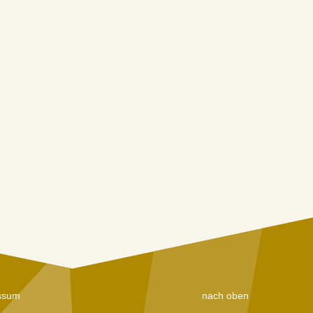
ssum
nach oben