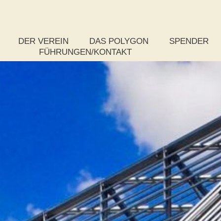
DER VEREIN
DAS POLYGON
SPENDER
FÜHRUNGEN/KONTAKT
Das Vereinsziel
Rundflug
So spenden S
Der Vorstand
Was ist ein Polygon?
Paket-Spende
Das Kuratorium
Zahlen, Daten und Fakten
Stufenspende
Die Satzung
Chronik zum Bau
Weitere Spen
Mitgliedsantrag
Auszeichnungen
Publikationen
Wettbewerb
Projektsteuerung – Rückschau