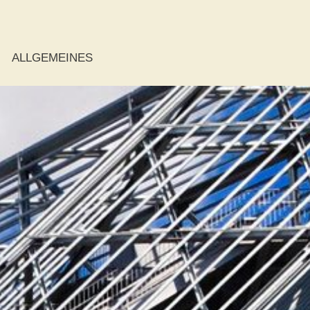
ALLGEMEINES
ie
r
r
der