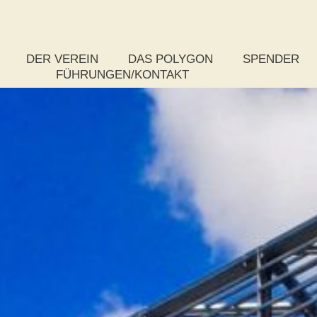
DER VEREIN
DAS POLYGON
SPENDER
FÜHRUNGEN/KONTAKT
Das Vereinsziel
Rundflug
So spenden S
Der Vorstand
Was ist ein Polygon?
Paket-Spende
Das Kuratorium
Zahlen, Daten und Fakten
Stufenspende
Die Satzung
Chronik zum Bau
Weitere Spen
Mitgliedsantrag
Auszeichnungen
Publikationen
Wettbewerb
Projektsteuerung – Rückschau