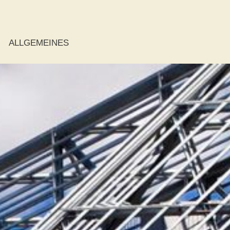
ALLGEMEINES
ie
r
r
der