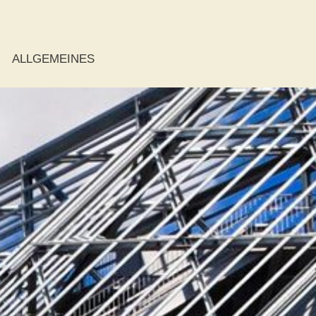
ALLGEMEINES
ie
r
r
der