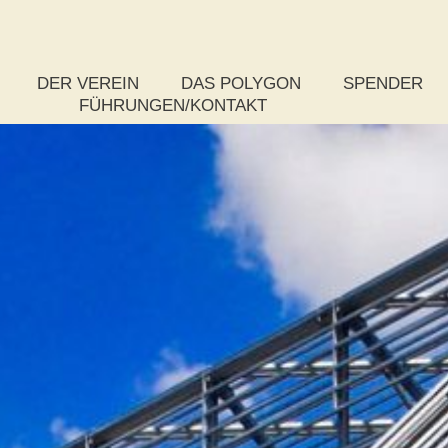
DER VEREIN
DAS POLYGON
SPENDER
FÜHRUNGEN/KONTAKT
Das Vereinsziel
Rundflug
So spenden S
Der Vorstand
Was ist ein Polygon?
Paket-Spende
Das Kuratorium
Zahlen, Daten und Fakten
Stufenspende
Die Satzung
Chronik zum Bau
Weitere Spen
Mitgliedsantrag
Auszeichnungen
Publikationen
Wettbewerb
Projektsteuerung – Rückschau