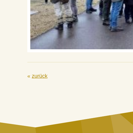
«
zurück