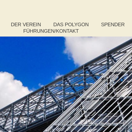
DER VEREIN
DAS POLYGON
SPENDER
FÜHRUNGEN/KONTAKT
Das Vereinsziel
Rundflug
So spenden S
Der Vorstand
Was ist ein Polygon?
Paket-Spende
Das Kuratorium
Zahlen, Daten und Fakten
Stufenspende
Die Satzung
Chronik zum Bau
Weitere Spen
Mitgliedsantrag
Auszeichnungen
Publikationen
Wettbewerb
Projektsteuerung – Rückschau