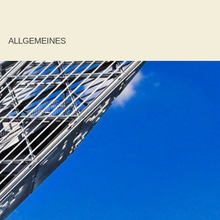
ALLGEMEINES
ie
r
r
der