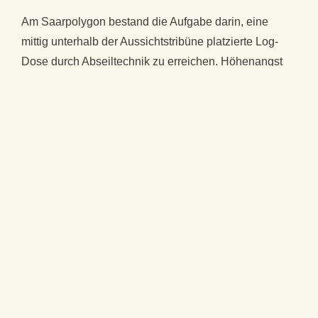
Am Saarpolygon bestand die Aufgabe darin, eine
mittig unterhalb der Aussichtstribüne platzierte Log-
Dose durch Abseiltechnik zu erreichen. Höhenangst
durften die Teilnehmer dabei nicht haben.
Im 5 bis 10 Minutentakt ging es frei am Seil
schwebend von der Aussichtstribüne zu der Log-Dose
hinab. Den Teilnehmern machte die gestellte Aufgabe
sichtlich Spaß. Manche Besucher, die zu einem
sonntäglichen Ausflug ans Polygon gekommen waren,
bewunderten ihren Wagemut.
Um bequem auf die Halde zu gelangen, konnten die
Teilnehmer mit ihren Abseilgeräten den vom
Förderverein an diesem Tag angebotenen Bustransfer
nutzen, Getränke zur Erfrischung wurden ebenfalls