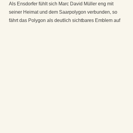
Als Ensdorfer fühlt sich Marc David Müller eng mit
seiner Heimat und dem Saarpolygon verbunden, so
fährt das Polygon als deutlich sichtbares Emblem auf
dem Dach seines Tourenwagens bei jedem Rennen
mit. Der Förderverein freut sich über soviel
Verbundenheit, denn das Saarpolygon soll in der Tat
ein Symbol der Identifikation für die Menschen im
Lande sein.
Nach erfolgreichem Start in die Rennsaison mit bereits
fünf Siegen und einem zweiten Platz ist der Gewinn
der Meisterschaft für das Racing Team in greifbare
Nähe gerückt. Für die kommenden Rennen bedeutet
dies, volle Konzentration des Piloten Marc David
Müller und gute Teamarbeit im Rennstall unter der
technischen Leitung von Gerald Müller.