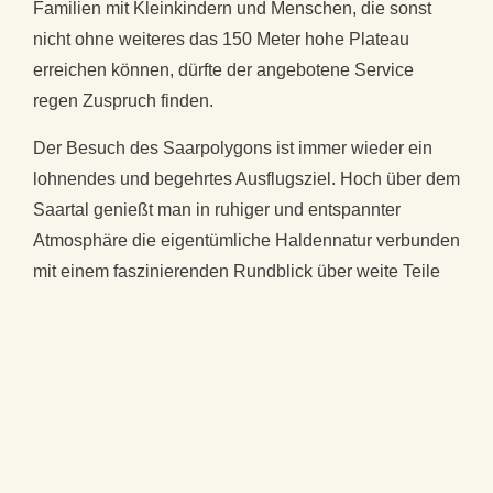
Familien mit Kleinkindern und Menschen, die sonst
nicht ohne weiteres das 150 Meter hohe Plateau
erreichen können, dürfte der angebotene Service
regen Zuspruch finden.
Der Besuch des Saarpolygons ist immer wieder ein
lohnendes und begehrtes Ausflugsziel. Hoch über dem
Saartal genießt man in ruhiger und entspannter
Atmosphäre die eigentümliche Haldennatur verbunden
mit einem faszinierenden Rundblick über weite Teile
der Heimat.
Die Kosten für den Service betragen 5 Euro/Person,
Kinder unter 14 Jahren sind kostenfrei. Abfahrt ist am
Parkplatz der RAG-Repräsentanz, Am Ostring 1,
Ensdorf.
Weitere Informationen durch die
Geschäftsstelle
: Tel