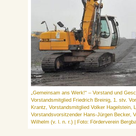
„Gemeinsam ans Werk!“ – Vorstand und Geschä
Vorstandsmitglied Friedrich Breinig, 1. stv. Vo
Krantz, Vorstandsmitglied Volker Hagelstein, L
Vorstandsvorsitzender Hans-Jürgen Becker, V
Wilhelm (v. l. n. r.) | Foto: Förderverein Berg