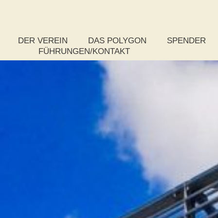
DER VEREIN
DAS POLYGON
SPENDER
FÜHRUNGEN/KONTAKT
Das Vereinsziel
Rundflug
So spenden S
Der Vorstand
Was ist ein Polygon?
Paket-Spende
Das Kuratorium
Zahlen, Daten und Fakten
Stufenspende
Die Satzung
Chronik zum Bau
Weitere Spen
Mitgliedsantrag
Auszeichnungen
Publikationen
Wettbewerb
Projektsteuerung – Rückschau