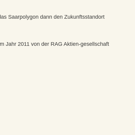
das Saarpolygon dann den Zukunftsstandort
im Jahr 2011 von der RAG Aktien-gesellschaft
b hervorgegangen. Die Berliner Architekten Katja
gelungenen Idee einer begehbaren Großskulptur ein
motiven geschaffen.