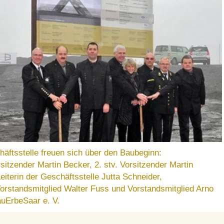
ftsstelle freuen sich über den Baubeginn:
rsitzender Martin Becker, 2. stv. Vorsitzender Martin
eiterin der Geschäftsstelle Jutta Schneider,
orstandsmitglied Walter Fuss und Vorstandsmitglied Arno
bauErbeSaar e. V.