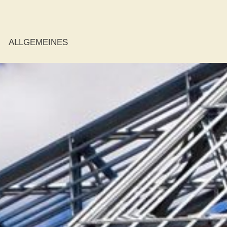
ALLGEMEINES
ie
r
r
der