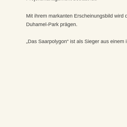
Mit ihrem markanten Erscheinungsbild wird 
Duhamel-Park prägen.
„Das Saarpolygon“ ist als Sieger aus einem 
europaweit ausgeschriebenen Ideenwettbewer
Pfeiffer und Oliver Sachse haben mit ihrer 
Symbol des Wandels mit vielfachen Bergbau
«
zurück