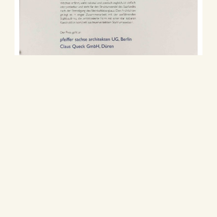
Urkunde zur Preisverleihung
Der Deutsche Verzinkerpreis für Architektur und
Metallgestaltung ist zum 15. Mal vom Industrieverband
Feuerverzinken verliehen worden. Ausgezeichnet
werden in einer nahezu 30-jährigen Tradition
herausragende Architekturen und Objekte der