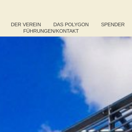
DER VEREIN
DAS POLYGON
SPENDER
FÜHRUNGEN/KONTAKT
Das Vereinsziel
Rundflug
So spenden S
Der Vorstand
Was ist ein Polygon?
Paket-Spende
Das Kuratorium
Zahlen, Daten und Fakten
Stufenspende
Die Satzung
Chronik zum Bau
Weitere Spen
Mitgliedsantrag
Auszeichnungen
Publikationen
Wettbewerb
Projektsteuerung – Rückschau