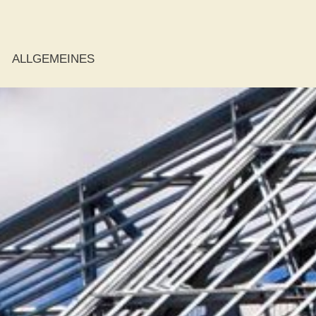
ALLGEMEINES
ie
r
r
der